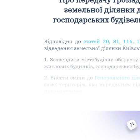
земельної ділянки 
господарських будівель
Відповідно до
статей 20
,
81
,
116
,
1
відведення земельної ділянки Київсь
1. Затвердити містобудівне обґрунту
житлових будинків, господарських буд
2. Внести зміни до
Генерального пла
саме: територію, яка передається в
призначенням