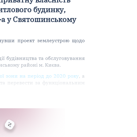
итлового будинку,
2-а у Святошинському
нувши проект землеустрою щодо
ії будівництва та обслуговування
нському районі м. Києва.
ої зони на період до 2020 року
, а
и та перевести за функціональним