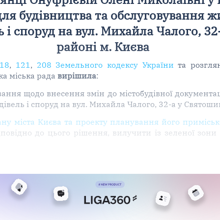
для будівництва та обслуговування ж
 і споруд на вул. Михайла Чалого, 3
районі м. Києва
18
,
121
,
208 Земельного кодексу України
та розгля
ка міська рада
вирішила
:
вання щодо внесення змін до містобудівної документац
івель і споруд на вул. Михайла Чалого, 32-а у Святоши
ну міста Києва та проекту планування його приміськ
ідповідно до цього рішення, вилучити із зеленої зон