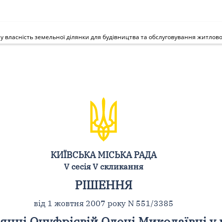
КИЇВСЬКА МІСЬКА РАДА
V сесія V скликання
РІШЕННЯ
від 1 жовтня 2007 року N 551/3385
янці Онуфрієвій Олені Миколаївні у 