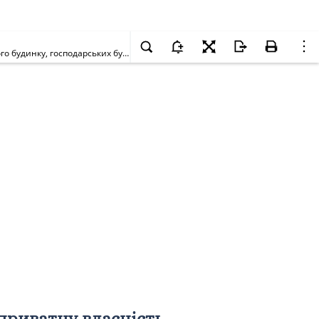
Про передачу громадянці Онуфрієвій Олені Миколаївні у приватну власність земельної ділянки для будівництва та обслуговування житлового будинку, господарських будівель і споруд на вул. Михайла Чалого, 32-а у Святошинському районі м. Києва
приватну власність