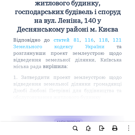
житлового будинку,
господарських будівель і споруд
на вул. Леніна, 140 у
Деснянському районі м. Києва
Відповідно до
статей 81
,
116
,
118
,
121
Земельного кодексу України
та
розглянувши проект землеустрою щодо
відведення земельної ділянки, Київська
міська рада
вирішила
:
1. Затвердити проект землеустрою щодо
відведення земельної ділянки громадянці
Дзюбі Любові Петрівні для будівництва та
обслуговування житлового будинку