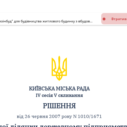
Втратив
Про передачу земельної ділянки державному підприємству "Житлоінбуд" для будівництва житлового будинку з вбудованими приміщеннями дитячого шахового клубу та паркінгом на вул. Маршала Малиновського, 4 в Оболонському районі м. Києва
КИЇВСЬКА МІСЬКА РАДА
IV сесія V скликання
РІШЕННЯ
від 26 червня 2007 року N 1010/1671
ної ділянки державному підприємств