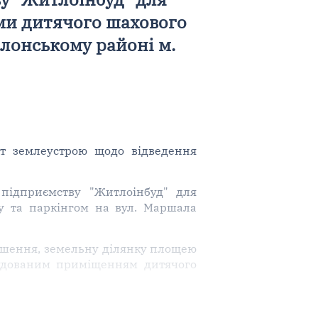
ми дитячого шахового
олонському районі м.
т землеустрою щодо відведення
підприємству "Житлоінбуд" для
у та паркінгом на вул. Маршала
рішення, земельну ділянку площею
будованим приміщенням дитячого