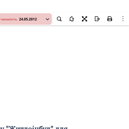
 чинність
24.05.2012
у "Житлоінбуд" для