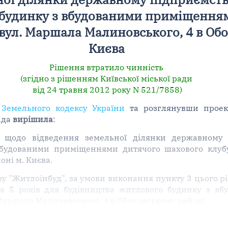
 будинку з вбудованими приміщення
 вул. Маршала Малиновського, 4 в Об
Києва
Рішення втратило чинність
(згідно з рішенням Київської міської ради
від 24 травня 2012 року N 521/7858)
 Земельного кодексу України
та розглянувши проек
ада
вирішила
:
ю щодо відведення земельної ділянки державному 
вбудованими приміщеннями дитячого шахового клуб
оні м. Києва.
у "Житлоінбуд", за умови виконання пункту 3 цього 
на 5 років для будівництва житлового будинку з в
 Маршала Малиновського, 4 в Оболонському районі