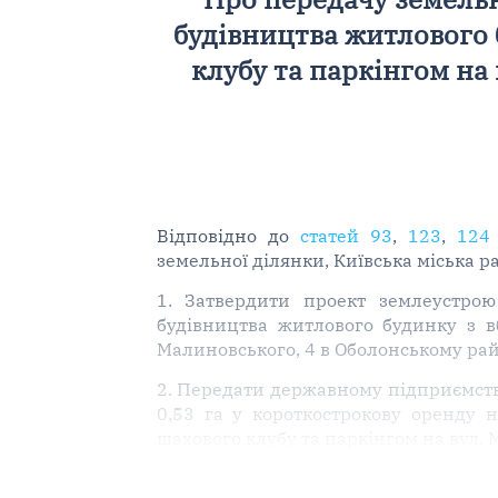
будівництва житлового
клубу та паркінгом на
Відповідно до
статей 93
,
123
,
124
земельної ділянки, Київська міська р
1. Затвердити проект землеустро
будівництва житлового будинку з 
Малиновського, 4 в Оболонському рай
2. Передати державному підприємств
0,53 га у короткострокову оренду 
шахового клубу та паркінгом на вул.