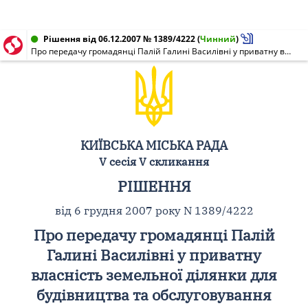
Рішення від 06.12.2007 № 1389/4222
(
Чинний
)
Про передачу громадянці Палій Галині Василівні у приватну власність земельної ділянки для будівництва та обслуговування житлового будинку, господарських будівель і споруд на вул. Підлипка, 11-в у Дарницькому районі м. Києва
КИЇВСЬКА МІСЬКА РАДА
V сесія V скликання
РІШЕННЯ
від 6 грудня 2007 року N 1389/4222
Про передачу громадянці Палій
Галині Василівні у приватну
власність земельної ділянки для
будівництва та обслуговування