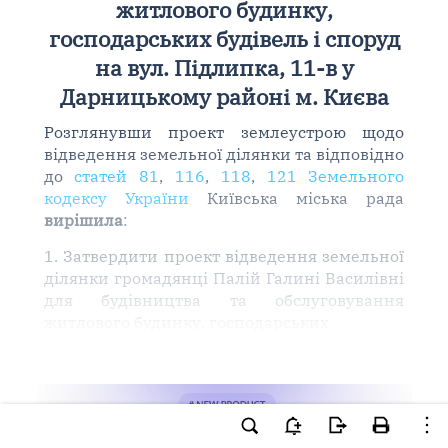
житлового будинку,
господарських будівель і споруд
на вул. Підлипка, 11-в у
Дарницькому районі м. Києва
Розглянувши проект землеустрою щодо
відведення земельної ділянки та відповідно
до
статей 81
,
116
,
118
,
121 Земельного
кодексу України
Київська міська рада
вирішила
:
1. Затвердити проект відведення земельної
ділянки громадянці Палій Галині Василівні
для будівництва та обслуговування
житлового будинку, господарських