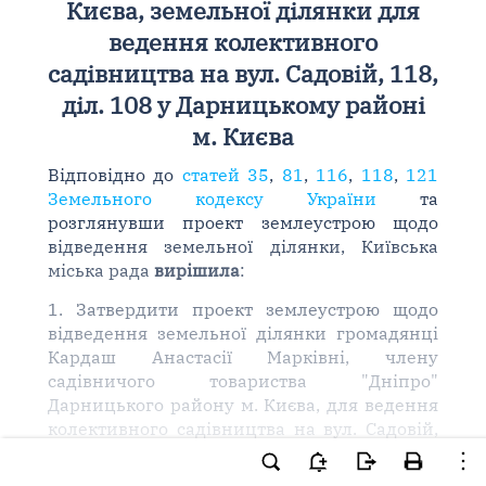
Києва, земельної ділянки для
ведення колективного
садівництва на вул. Садовій, 118,
діл. 108 у Дарницькому районі
м. Києва
Відповідно до
статей 35
,
81
,
116
,
118
,
121
Земельного кодексу України
та
розглянувши проект землеустрою щодо
відведення земельної ділянки, Київська
міська рада
вирішила
:
1. Затвердити проект землеустрою щодо
відведення земельної ділянки громадянці
Кардаш Анастасії Марківні, члену
садівничого товариства "Дніпро"
Дарницького району м. Києва, для ведення
колективного садівництва на вул. Садовій,
118, діл. 108 у Дарницькому