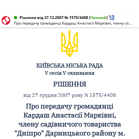
Рішення від 27.12.2007 № 1575/4408
(
Чинний
)
Про передачу громадянці Кардаш Анастасії Марківні, члену садівничого товариства "Дніпро" Дарницького району м. Києва, земельної ділянки для ведення колективного садівництва на вул. Садовій, 118, діл. 108 у Дарницькому районі м. Києва
КИЇВСЬКА МІСЬКА РАДА
V сесія V скликання
РІШЕННЯ
від 27 грудня 2007 року N 1575/4408
Про передачу громадянці
Кардаш Анастасії Марківні,
члену садівничого товариства
"Дніпро" Дарницького району м.