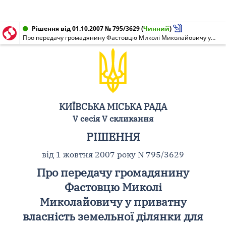
Рішення від 01.10.2007 № 795/3629
(
Чинний
)
Про передачу громадянину Фастовцю Миколі Миколайовичу у приватну власність земельної ділянки для будівництва та обслуговування житлового будинку, господарських будівель і споруд у пров. Діамантовому, 19 (с. Биківня) у Деснянському районі м. Києва
КИЇВСЬКА МІСЬКА РАДА
V сесія V скликання
РІШЕННЯ
від 1 жовтня 2007 року N 795/3629
Про передачу громадянину
Фастовцю Миколі
Миколайовичу у приватну
власність земельної ділянки для