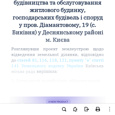
будівництва та обслуговування
житлового будинку,
господарських будівель і споруд
у пров. Діамантовому, 19 (с.
Биківня) у Деснянському районі
м. Києва
Розглянувши проект землеустрою щодо
відведення земельної ділянки, відповідно
до
статей 81
,
116
,
118
,
121
,
пункту "а" статті
141 Земельного кодексу України
Київська
міська рада
вирішила
:
1. Затвердити містобудівне обґрунтування