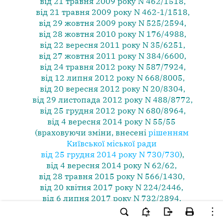
від 21 травня 2009 року N 462/1518
,
від 21 травня 2009 року N 462-1/1518
,
від 29 жовтня 2009 року N 525/2594
,
від 28 жовтня 2010 року N 176/4988
,
від 22 вересня 2011 року N 35/6251
,
від 27 жовтня 2011 року N 384/6600
,
від 24 травня 2012 року N 587/7924
,
від 12 липня 2012 року N 668/8005
,
від 20 вересня 2012 року N 20/8304
,
від 29 листопада 2012 року N 488/8772
,
від 25 грудня 2012 року N 680/8964
,
від 4 вересня 2014 року N 55/55
(враховуючи зміни, внесені
рішенням
Київської міської ради
від 25 грудня 2014 року N 730/730
),
від 4 вересня 2014 року N 62/62
,
від 28 травня 2015 року N 566/1430
,
від 20 квітня 2017 року N 224/2446
,
від 6 липня 2017 року N 732/2894
,
від 15 листопада 2018 року N 49/6100
,
від 23 вересня 2021 року N 2393/2434
,