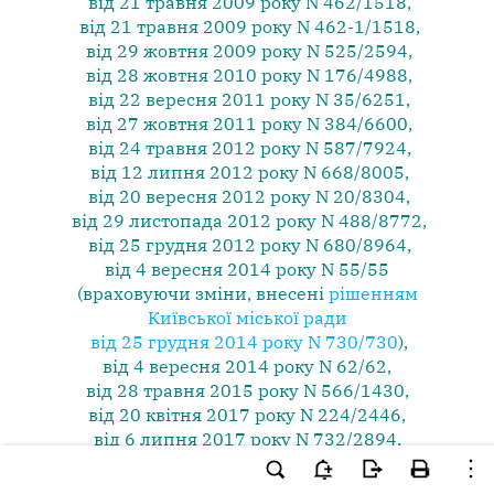
від 21 травня 2009 року N 462/1518
,
від 21 травня 2009 року N 462-1/1518
,
від 29 жовтня 2009 року N 525/2594
,
від 28 жовтня 2010 року N 176/4988
,
від 22 вересня 2011 року N 35/6251
,
від 27 жовтня 2011 року N 384/6600
,
від 24 травня 2012 року N 587/7924
,
від 12 липня 2012 року N 668/8005
,
від 20 вересня 2012 року N 20/8304
,
від 29 листопада 2012 року N 488/8772
,
від 25 грудня 2012 року N 680/8964
,
від 4 вересня 2014 року N 55/55
(враховуючи зміни, внесені
рішенням
Київської міської ради
від 25 грудня 2014 року N 730/730
),
від 4 вересня 2014 року N 62/62
,
від 28 травня 2015 року N 566/1430
,
від 20 квітня 2017 року N 224/2446
,
від 6 липня 2017 року N 732/2894
,
від 15 листопада 2018 року N 49/6100
,
від 23 вересня 2021 року N 2393/2434
,