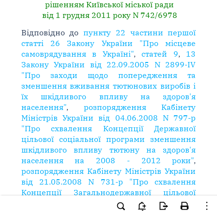
рішенням Київської міської ради
від 1 грудня 2011 року N 742/6978
Відповідно до
пункту 22 частини першої
статті 26 Закону України "Про місцеве
самоврядування в Україні"
,
статей 9
,
13
Закону України від 22.09.2005 N 2899-IV
"Про заходи щодо попередження та
зменшення вживання тютюнових виробів і
їх шкідливого впливу на здоров'я
населення"
,
розпорядження Кабінету
Міністрів України від 04.06.2008 N 797-р
"Про схвалення Концепції Державної
цільової соціальної програми зменшення
шкідливого впливу тютюну на здоров'я
населення на 2008 - 2012 роки"
,
розпорядження Кабінету Міністрів України
від 21.05.2008 N 731-р "Про схвалення
Концепції Загальнодержавної цільової
соціальної програми "Здорова нація" на
2009 - 2013 роки"
, на виконання
пункту 9