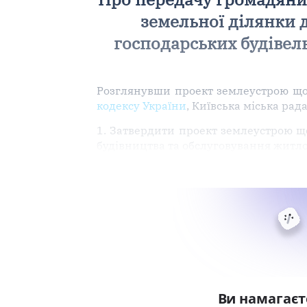
земельної ділянки 
господарських будівель
Розглянувши проект землеустрою що
кодексу України
, Київська міська рад
1. Затвердити проект землеустрою 
будівництва та обслуговування житло
Ви намагаєт