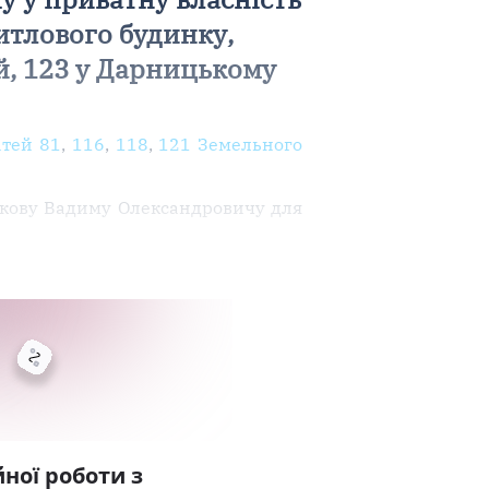
итлового будинку,
й, 123 у Дарницькому
атей 81
,
116
,
118
,
121 Земельного
якову Вадиму Олександровичу для
ної роботи з