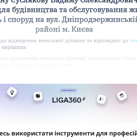
для будівництва та обслуговування ж
 і споруд на вул. Дніпродзержинські
районі м. Києва
до відведення земельної ділянки та відповідно до
ст
а
вирішила
:
щодо відведення земельної ділянки громадянину Сусл
вого будинку, господарських
есь використати інструменти для професій