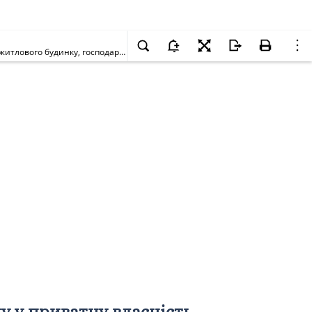
Про передачу громадянину Суслякову Вадиму Олександровичу у приватну власність земельної ділянки для будівництва та обслуговування житлового будинку, господарських будівель і споруд на вул. Дніпродзержинській, 123 у Дарницькому районі м. Києва
 у приватну власність