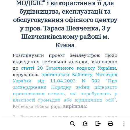
МОДЕЛС" і використання її для
будівництва, експлуатації та
обслуговування офісного центру
у пров. Тараса Шевченка, 3 у
Шевченківському районі м.
Києва
Розглянувши проект землеустрою щодо
відведення земельної ділянки, відповідно
до
статті 20 Земельного кодексу України
,
керуючись
постановою Кабінету Міністрів
України від 11.04.2002 N 502 "Про
затвердження Порядку зміни цільового
призначення земель, які перебувають у
власності громадян або юридичних осіб"
,
Київська міська рада
вирішила
:
1. Затвердити проект землеустрою щодо
відведення земельної ділянки товариству з
обмеженою відповідальністю "ЛЯ ФАМ