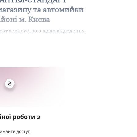
-магазину та автомийки
айоні м. Києва
ект землеустрою щодо відведення
ної роботи з
римайте доступ