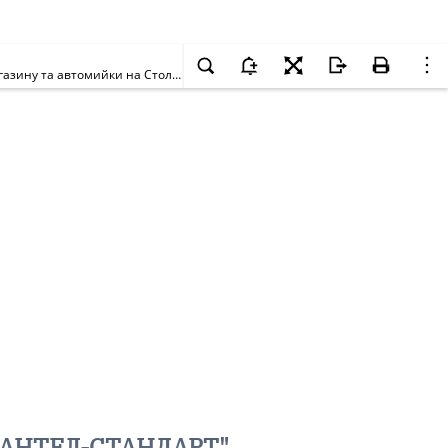
Про передачу товариству з обмеженою відповідальністю "АНТЕЛ-СТАНДАРТ" земельної ділянки для реконструкції АЗС, будівництва кафе-магазину та автомийки на Столичному шосе, 33 (літ. А, Б) у Голосіївському районі м. Києва
 "АНТЕЛ-СТАНДАРТ"