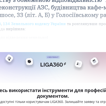
еконструкції АЗС, будівництва кафе
се, 33 (літ. А, Б) у Голосіївському р
4
,
134 Земельного кодексу України
та розглянувши про
ада
вирішила
:
одо відведення земельної
есь використати інструменти для професій
документом.
 доступні тільки користувачам LIGA360. Залишайте заявку та от