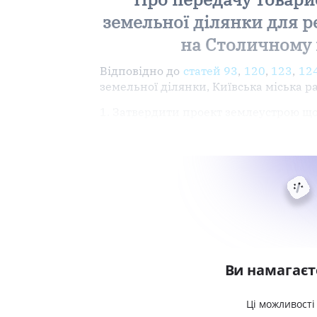
земельної ділянки для р
на Столичному шо
Відповідно до
статей 93
,
120
,
123
,
12
земельної ділянки, Київська міська р
1. Затвердити проект землеустрою щ
Ви намагаєт
Ці можливості