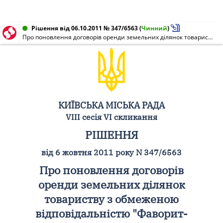
Рішення від 06.10.2011 № 347/6563
(
Чинний
)
Про поновлення договорів оренди земельних ділянок товариству з обмеженою відповідальністю "Фаворит-Поліс" для будівництва, експлуатації та обслуговування ринку продовольчих та промислових товарів на вул. Зодчих, 44 у Святошинському районі м. Києва
КИЇВСЬКА МІСЬКА РАДА
VIII сесія VI скликання
РІШЕННЯ
від 6 жовтня 2011 року N 347/6563
Про поновлення договорів
оренди земельних ділянок
товариству з обмеженою
відповідальністю "Фаворит-