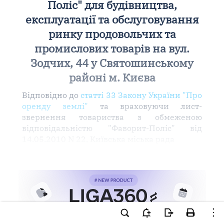
Поліс" для будівництва,
експлуатації та обслуговування
ринку продовольчих та
промислових товарів на вул.
Зодчих, 44 у Святошинському
районі м. Києва
Відповідно до
статті 33 Закону України "Про
оренду землі"
та враховуючи лист-
звернення товариства з обмеженою
відповідальністю "Фаворит-Поліс" від
14.05.2010 N 22, Київська міська рада