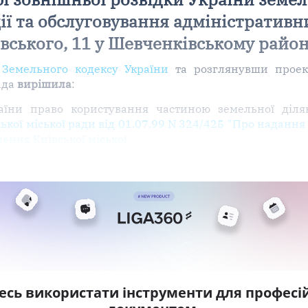
ії та обслуговування адміністративн
овського, 11 у Шевченківському район
 Земельного кодексу України
та розглянувши проек
ада
вирішила
:
їни право користування частиною земельної ділян
ької міської ради від 01.07.99 N 324/425 "Про наданн
ення Київської міської
есь використати інструменти для професій