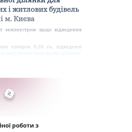
их і житлових будівель
і м. Києва
т землеустрою щодо відведення
ки площею 0,28 га, відведеної
я та вилучення земельних ділянок"
ної роботи з