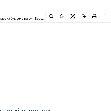
Про надання Службі зовнішньої розвідки України земельної ділянки для будівництва, експлуатації та обслуговування адміністративних і житлових будівель на вул. Воровського, 11 у Шевченківському районі м. Києва
ьної ділянки для