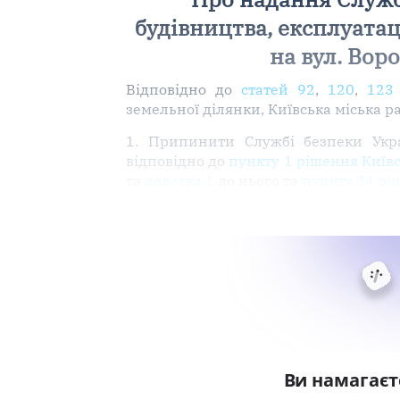
будівництва, експлуатац
на вул. Вор
Відповідно до
статей 92
,
120
,
123
земельної ділянки, Київська міська р
1. Припинити Службі безпеки Укра
відповідно до
пункту 1 рішення Київс
та
додатка 1
до нього та
пункту 24 ріш
Ви намагаєт