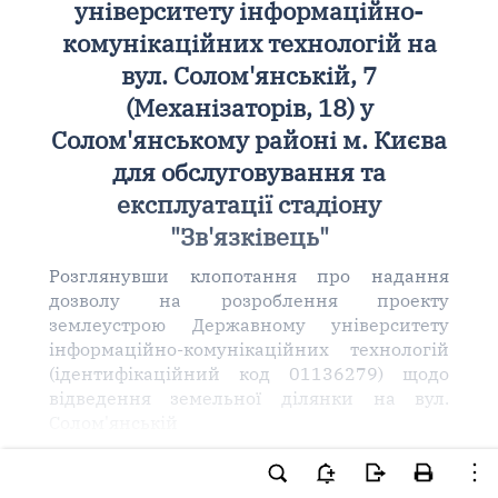
університету інформаційно-
комунікаційних технологій на
вул. Солом'янській, 7
(Механізаторів, 18) у
Солом'янському районі м. Києва
для обслуговування та
експлуатації стадіону
"Зв'язківець"
Розглянувши клопотання про надання
дозволу на розроблення проекту
землеустрою Державному університету
інформаційно-комунікаційних технологій
(ідентифікаційний код 01136279) щодо
відведення земельної ділянки на вул.
Солом'янській