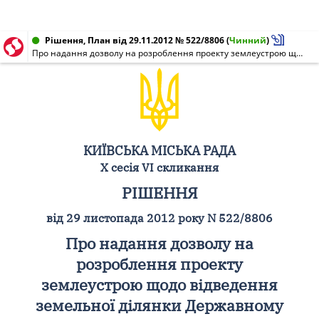
Рішення, План від 29.11.2012 № 522/8806
(
Чинний
)
Про надання дозволу на розроблення проекту землеустрою щодо відведення земельної ділянки Державному університету інформаційно-комунікаційних технологій на вул. Солом'янській, 7 (Механізаторів, 18) у Солом'янському районі м. Києва для обслуговування та експлуатації стадіону "Зв'язківець"
КИЇВСЬКА МІСЬКА РАДА
X сесія VI скликання
РІШЕННЯ
від 29 листопада 2012 року N 522/8806
Про надання дозволу на
розроблення проекту
землеустрою щодо відведення
земельної ділянки Державному