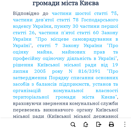
громади міста Києва
Відповідно до
частини шостої статті 75
,
частини дев'ятої статті 78 Господарського
кодексу України
,
пункту 30 частини першої
статті 26
,
частини п'ятої статті 60 Закону
України "Про місцеве самоврядування в
Україні"
,
статті 7 Закону України "Про
оцінку майна, майнових прав та
професійну оціночну діяльність в Україні"
,
рішення Київської міської ради від 19
липня 2005 року N 816/3391 "Про
затвердження Порядку списання основних
засобів з балансів підприємств, установ та
організацій комунальної власності
територіальної громади міста Києва"
,
враховуючи звернення комунальної служби
перевезень виконавчого органу Київської
міської ради (Київської міської державної
адміністрації) (лист від 9 серпня 2013 року
N 1840), звернення комунального