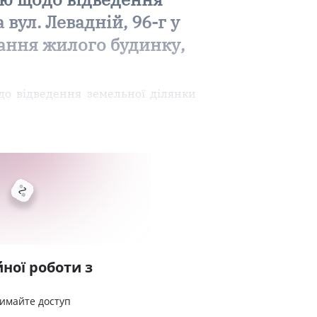
вул. Левадній, 96-г у
вання жилого будинку,
о відведення земельної ділянки
ної роботи з
римайте доступ