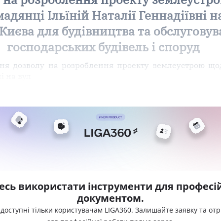
дянці Ільїній Наталії Геннадіївні на 
Києва для будівництва та обслугову
господарських будівель і споруд
я дозволу на розроблення проекту землеустрою щод
і на вул
есь використати інструменти для професій
документом.
 доступні тільки користувачам LIGA360. Залишайте заявку та от