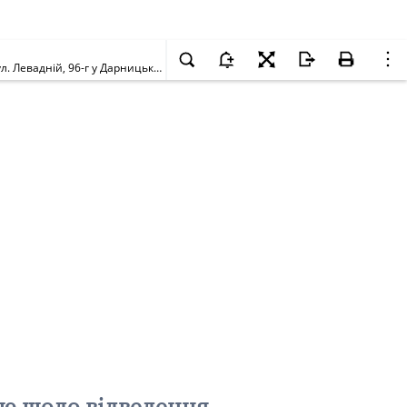
Про надання дозволу на розроблення проекту землеустрою щодо відведення земельної ділянки громадянці Ільїній Наталії Геннадіївні на вул. Левадній, 96-г у Дарницькому районі м. Києва для будівництва та обслуговування жилого будинку, господарських будівель і споруд
ою щодо відведення