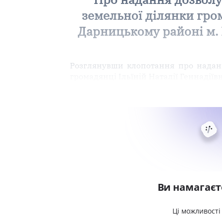
земельної ділянки грома
Дарницькому районі м. 
Розглянувши клопотання про наданн
громадянці Ільїній Наталії Геннадіївн
Ви намагаєт
Ці можливості