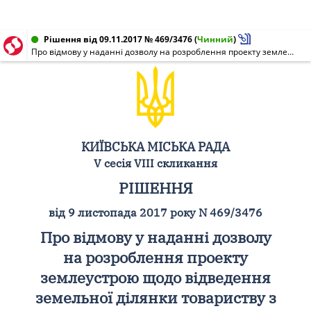
Рішення від 09.11.2017 № 469/3476
(
Чинний
)
Про відмову у наданні дозволу на розроблення проекту землеустрою щодо відведення земельної ділянки товариству з обмеженою відповідальністю "ДУЕТПАК" на вул. Бориспільській, 9 у Дарницькому районі м. Києва для обслуговування та експлуатації виробничих приміщень
КИЇВСЬКА МІСЬКА РАДА
V сесія VIII скликання
РІШЕННЯ
від 9 листопада 2017 року N 469/3476
Про відмову у наданні дозволу
на розроблення проекту
землеустрою щодо відведення
земельної ділянки товариству з