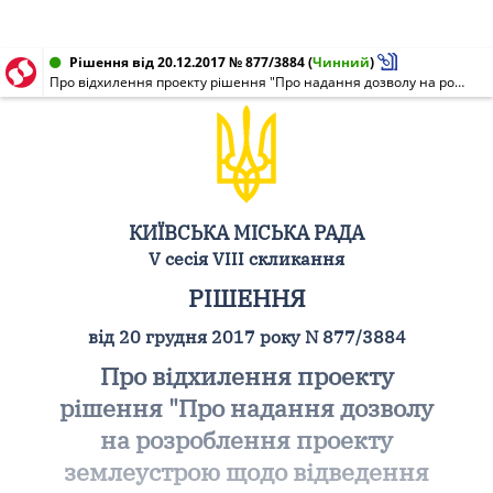
Рішення від 20.12.2017 № 877/3884
(
Чинний
)
Про відхилення проекту рішення "Про надання дозволу на розроблення проекту землеустрою щодо відведення земельної ділянки громадянину Мазурчуку Сергію Олександровичу на вул. Свято-Георгіївській у Голосіївському районі м. Києва для будівництва і обслуговування жилого будинку, господарських будівель і споруд"
КИЇВСЬКА МІСЬКА РАДА
V сесія VIII скликання
РІШЕННЯ
від 20 грудня 2017 року N 877/3884
Про відхилення проекту
рішення "Про надання дозволу
на розроблення проекту
землеустрою щодо відведення