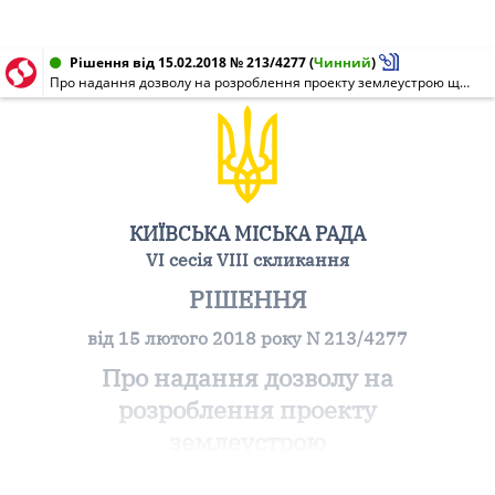
Рішення від 15.02.2018 № 213/4277
(
Чинний
)
Про надання дозволу на розроблення проекту землеустрою щодо відведення земельної ділянки громадянину Савчуку Михайлу Григоровичу на вул. Мічуріна, 36-а у Солом'янському районі м. Києва для будівництва та обслуговування жилого будинку, господарських будівель і споруд
КИЇВСЬКА МІСЬКА РАДА
VI сесія VIII скликання
РІШЕННЯ
від 15 лютого 2018 року N 213/4277
Про надання дозволу на
розроблення проекту
землеустрою