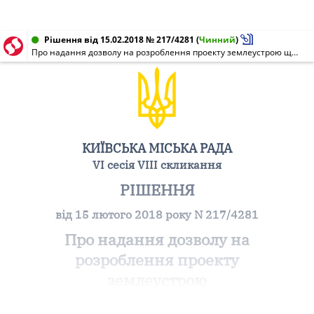
Рішення від 15.02.2018 № 217/4281
(
Чинний
)
Про надання дозволу на розроблення проекту землеустрою щодо відведення земельної ділянки громадянину Новосьолу Андрію Івановичу на вул. Павла Потоцького, 74 у Солом'янському районі м. Києва для будівництва та обслуговування жилого будинку, господарських будівель і споруд
КИЇВСЬКА МІСЬКА РАДА
VI сесія VIII скликання
РІШЕННЯ
від 15 лютого 2018 року N 217/4281
Про надання дозволу на
розроблення проекту
землеустрою