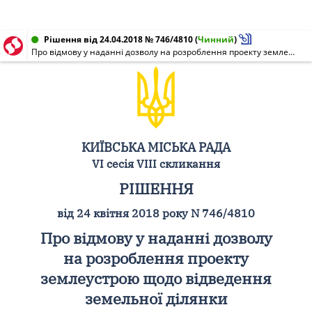
Рішення від 24.04.2018 № 746/4810
(
Чинний
)
Про відмову у наданні дозволу на розроблення проекту землеустрою щодо відведення земельної ділянки комунальному підприємству "Екологія" на вул. Якуба Коласа, 31 у Святошинському районі м. Києва для експлуатації та обслуговування існуючих гаражів
КИЇВСЬКА МІСЬКА РАДА
VI сесія VIII скликання
РІШЕННЯ
від 24 квітня 2018 року N 746/4810
Про відмову у наданні дозволу
на розроблення проекту
землеустрою щодо відведення
земельної ділянки