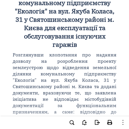
комунальному підприємству
"Екологія" на вул. Якуба Коласа,
31 у Святошинському районі м.
Києва для експлуатації та
обслуговування існуючих
гаражів
Розглянувши клопотання про надання
дозволу на розроблення проекту
землеустрою щодо відведення земельної
ділянки комунальному підприємству
"Екологія" на вул. Якуба Коласа, 31 у
Святошинському районі м. Києва та додані
документи, враховуючи те, що заявлена
ініціатива не відповідає містобудівній
документації за функціональним
призначенням, а саме: відповідно до
Генерального плану міста земельна ділянка
належить до території вулиць та доріг