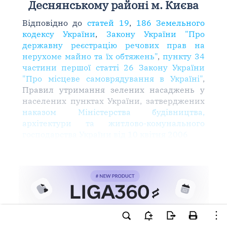
Деснянському районі м. Києва
Відповідно до
статей 19
,
186 Земельного
кодексу України
,
Закону України "Про
державну реєстрацію речових прав на
нерухоме майно та їх обтяжень"
,
пункту 34
частини першої статті 26 Закону України
"Про місцеве самоврядування в Україні"
,
Правил утримання зелених насаджень у
населених пунктах України, затверджених
наказом Міністерства будівництва,
архітектури та житлово-комунального
господарства України від 10 квітня 2006