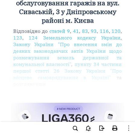
обслуговування гаражів на вул.
Сиваській, 3 у Дніпровському
районі м. Києва
Відповідно до
статей 9
,
41
,
83
,
93
,
116
,
120
,
123
,
124 Земельного кодексу України
,
Закону України "Про внесення змін до
деяких законодавчих актів України щодо
розмежування земель державної та
комунальної власності"
,
пункту 34 частини
першої статті 26 Закону України "Про
місцеве самоврядування в Україні"
та
розглянувши