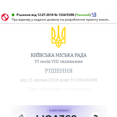
Рішення від 12.07.2018 № 1334/5398
(
Чинний
)
Про відмову у наданні дозволу на розроблення проекту землеустрою щодо відведення земельної ділянки громадянину Головченку Миколі Володимировичу на вул. Роздільній, 1-а у Солом'янському районі м. Києва для експлуатації та обслуговування нежилого приміщення "Творча майстерня"
КИЇВСЬКА МІСЬКА РАДА
VI сесія VIII скликання
РІШЕННЯ
від 12 липня 2018 року N 1334/5398
Про відмову у наданні