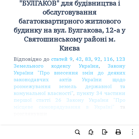
"БУЛГАКОВ" для будівництва і
обслуговування
багатоквартирного житлового
будинку на вул. Булгакова, 12-а у
Святошинському районі м.
Києва
Відповідно до
статей 9
,
42
,
83
,
92
,
116
,
123
Земельного кодексу України
,
Закону
України "Про внесення змін до деяких
законодавчих актів України щодо
розмежування земель державної та
комунальної власності"
,
пункту 34 частини
першої статті 26 Закону України "Про
місцеве самоврядування в Україні"
та
розглянувши