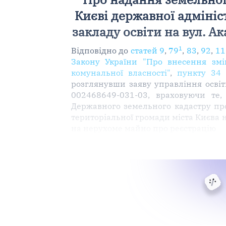
Києві державної адмініст
закладу освіти на вул. А
1
Відповідно до
статей 9
,
79
,
83
,
92
,
11
Закону України "Про внесення змі
комунальної власності"
,
пункту 34 
розглянувши заяву управління освіти
002468649-031-03, враховуючи те,
Державного земельного кадастру про
територіальної громади міста Києва 
на нерухоме майно про реєстрацію