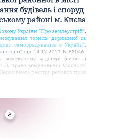
ання будівель і споруд
вському районі м. Києва
 Закону України "Про землеустрій"
,
межування земель державної та
цеве самоврядування в Україні"
,
ністрації від 14.12.2017 N 63046-
 земельному кадастрі (витяг з
7), право комунальної власності
з Державного реєстру речових прав