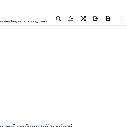
Про надання земельної ділянки управлінню освіти Голосіївської районної в місті Києві державної адміністрації для експлуатації та обслуговування будівель і споруд закладу освіти на вул. Академіка Заболотного, 138-а у Голосіївському районі м. Києва
ької районної в місті