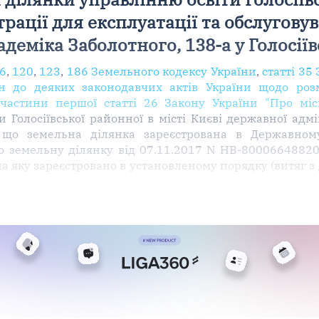
рації для експлуатації та обслуговув
кадеміка Заболотного, 138-а у Голосії
6
,
120
,
123
,
186 Земельного кодексу України
,
статті 35
н до деяких законодавчих актів України щодо роз
частини першої статті 26 Закону України "Про міс
 Голосіївської районної в місті Києві державної адмі
 що земельна ділянка зареєстрована в Державному
 земельну ділянку від 07.11.2017 N НВ-800066488201
на яку зареєстровано в установленому порядку (витяг 