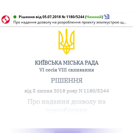
Рішення від 05.07.2018 № 1180/5244
(
Чинний
)
Про надання дозволу на розроблення проекту землеустрою щодо відведення земельної ділянки товариству з обмеженою відповідальністю "РІКА зв'язоксервіс" на вул. Братській, 3 у Подільському районі м. Києва для будівництва, обслуговування та ремонту об'єктів зв'язку
КИЇВСЬКА МІСЬКА РАДА
VI сесія VIII скликання
РІШЕННЯ
від 5 липня 2018 року N 1180/5244
Про надання дозволу на
розроблення