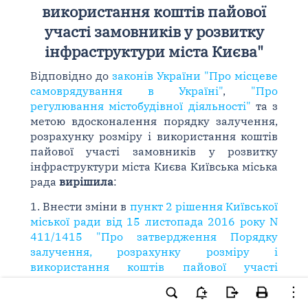
використання коштів пайової
участі замовників у розвитку
інфраструктури міста Києва"
Відповідно до
законів України "Про місцеве
самоврядування в Україні"
,
"Про
регулювання містобудівної діяльності"
та з
метою вдосконалення порядку залучення,
розрахунку розміру і використання коштів
пайової участі замовників у розвитку
інфраструктури міста Києва Київська міська
рада
вирішила
:
1. Внести зміни в
пункт 2 рішення Київської
міської ради від 15 листопада 2016 року N
411/1415 "Про затвердження Порядку
залучення, розрахунку розміру і
використання коштів пайової участі
замовників у розвитку інфраструктури
міста Києва"
, виклавши його в такій