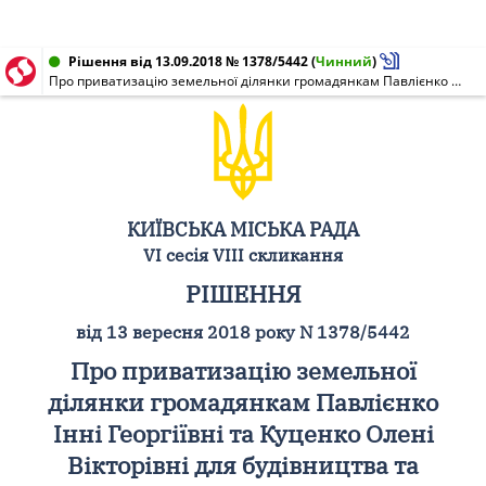
Рішення від 13.09.2018 № 1378/5442
(
Чинний
)
Про приватизацію земельної ділянки громадянкам Павлієнко Інні Георгіївні та Куценко Олені Вікторівні для будівництва та обслуговування жилого будинку, господарських будівель і споруд на вул. Панорамній, 17 у Голосіївському районі м. Києва
КИЇВСЬКА МІСЬКА РАДА
VI сесія VIII скликання
РІШЕННЯ
від 13 вересня 2018 року N 1378/5442
Про приватизацію земельної
ділянки громадянкам Павлієнко
Інні Георгіївні та Куценко Олені
Вікторівні для будівництва та