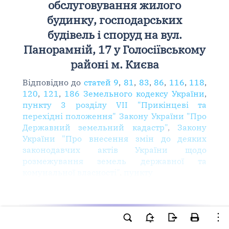
обслуговування жилого
будинку, господарських
будівель і споруд на вул.
Панорамній, 17 у Голосіївському
районі м. Києва
Відповідно до
статей 9
,
81
,
83
,
86
,
116
,
118
,
120
,
121
,
186 Земельного кодексу України
,
пункту 3 розділу VII "Прикінцеві та
перехідні положення" Закону України "Про
Державний земельний кадастр"
,
Закону
України "Про внесення змін до деяких
законодавчих актів України щодо
розмежування земель державної та
комунальної власності"
,
пункту