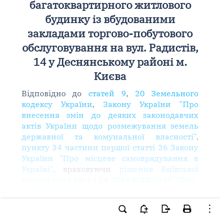
багатоквартирного житлового
будинку із вбудованими
закладами торгово-побутового
обслуговування на вул. Радистів,
14 у Деснянському районі м.
Києва
Відповідно до
статей 9
,
20 Земельного
кодексу України
,
Закону України "Про
внесення змін до деяких законодавчих
актів України щодо розмежування земель
державної та комунальної власності"
,
пункту 34 частини першої статті 26 Закону
України "Про місцеве самоврядування в
Україні"
, враховуючи
рішення Київської
міської ради від 14.04.2016 N 330/330 "Про