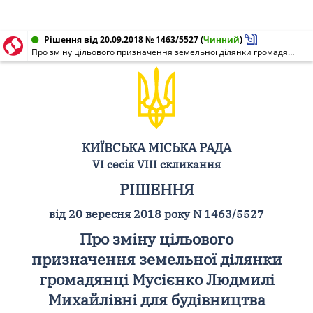
Рішення від 20.09.2018 № 1463/5527
(
Чинний
)
Про зміну цільового призначення земельної ділянки громадянці Мусієнко Людмилі Михайлівні для будівництва багатоквартирного житлового будинку із вбудованими закладами торгово-побутового обслуговування на вул. Радистів, 14 у Деснянському районі м. Києва
КИЇВСЬКА МІСЬКА РАДА
VI сесія VIII скликання
РІШЕННЯ
від 20 вересня 2018 року N 1463/5527
Про зміну цільового
призначення земельної ділянки
громадянці Мусієнко Людмилі
Михайлівні для будівництва