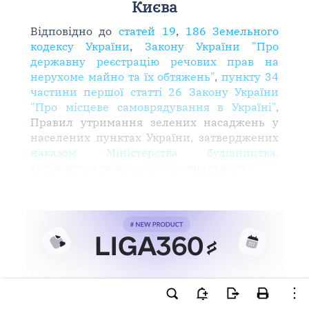
Києва
Відповідно до
статей 19
,
186 Земельного
кодексу України
,
Закону України "Про
державну реєстрацію речових прав на
нерухоме майно та їх обтяжень"
,
пункту 34
частини першої статті 26 Закону України
"Про місцеве самоврядування в Україні"
,
Правил утримання зелених насаджень у
населених пунктах України, затверджених
наказом Міністерства будівництва,
архітектури та житлово-комунального