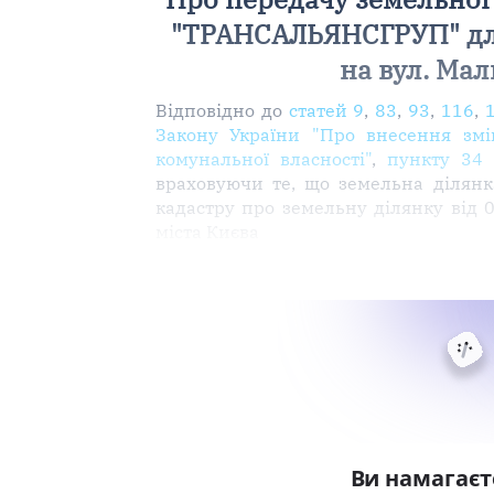
"ТРАНСАЛЬЯНСГРУП" для 
на вул. Мал
Відповідно до
статей 9
,
83
,
93
,
116
,
Закону України "Про внесення змі
комунальної власності"
,
пункту 34 
враховуючи те, що земельна ділянк
кадастру про земельну ділянку від 
міста Києва
Ви намагаєт