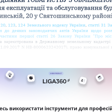
експлуатації та обслуговування буд
инській, 20 у Святошинському районі
120
,
123
,
124 Земельного кодексу України
,
статті 31 З
н до деяких законодавчих актів України щодо роз
частини першої статті 26 Закону України "Про міс
а зареєстрована в Державному земельному кадастрі
01.09.2017 N НВ-8000623242017), право комунальної 
есь використати інструменти для професій