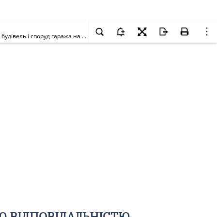
Про передачу земельної ділянки ТОВАРИСТВУ З ОБМЕЖЕНОЮ ВІДПОВІДАЛЬНІСТЮ "ТРАНСАЛЬЯНСГРУП" для експлуатації та обслуговування будівель і споруд гаража на вул. Малинській, 20 у Святошинському районі м. Києва
ОЮ ВІДПОВІДАЛЬНІСТЮ