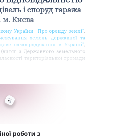
івель і споруд гаража
 м. Києва
акону України "Про оренду землі"
,
межування земель державної та
цеве самоврядування в Україні"
,
 (витяг з Державного земельного
власності територіальної громади
ної роботи з