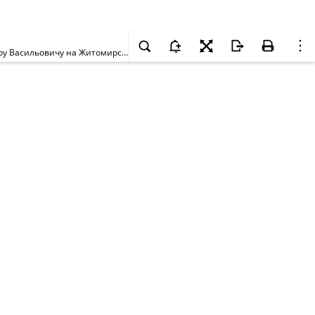
Про відмову у наданні дозволу на розроблення проекту землеустрою щодо відведення земельної ділянки громадянину Смірнову Володимиру Васильовичу на Житомирському шосе, 15 км у Святошинському районі м. Києва для будівництва та обслуговування жилого будинку, господарських будівель і споруд