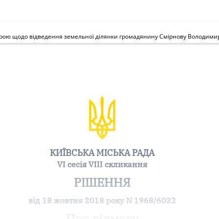
КИЇВСЬКА МІСЬКА РАДА
VI сесія VIII скликання
РІШЕННЯ
від 18 жовтня 2018 року N 1968/6032
Про відмову