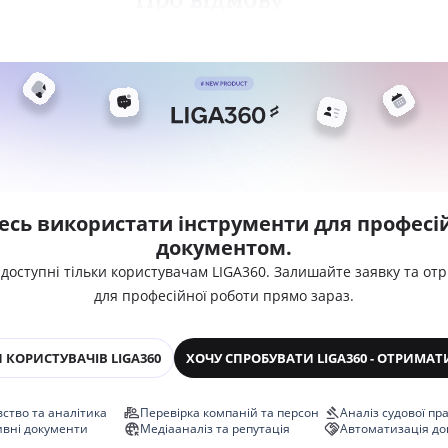
есь використати інструменти для професій
документом.
 доступні тільки користувачам LIGA360. Залишайте заявку та от
для професійної роботи прямо зараз.
 КОРИСТУВАЧІВ LIGA360
ХОЧУ СПРОБУВАТИ LIGA360 - ОТРИМАТ
ство та аналітика
Перевірка компаній та персон
Аналіз судової пр
ивні документи
Медіааналіз та репутація
Автоматизація до