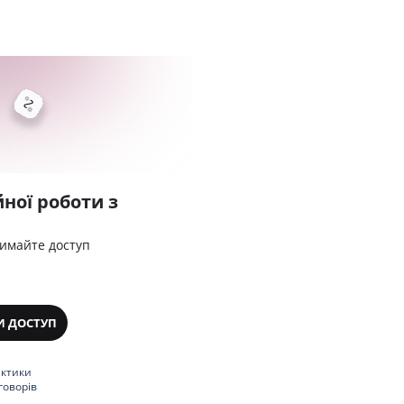
ної роботи з
римайте доступ
И ДОСТУП
актики
говорів