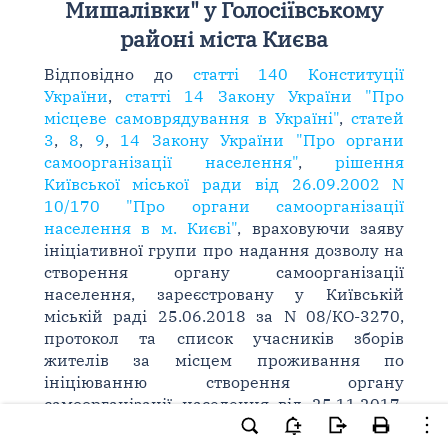
Мишалівки" у Голосіївському
районі міста Києва
Відповідно до
статті 140 Конституції
України
,
статті 14 Закону України "Про
місцеве самоврядування в Україні"
,
статей
3
,
8
,
9
,
14 Закону України "Про органи
самоорганізації населення"
,
рішення
Київської міської ради від 26.09.2002 N
10/170 "Про органи самоорганізації
населення в м. Києві"
, враховуючи заяву
ініціативної групи про надання дозволу на
створення органу самоорганізації
населення, зареєстровану у Київській
міській раді 25.06.2018 за N 08/КО-3270,
протокол та список учасників зборів
жителів за місцем проживання по
ініціюванню створення органу
самоорганізації населення від 25.11.2017,
Київська міська рада
вирішила
: