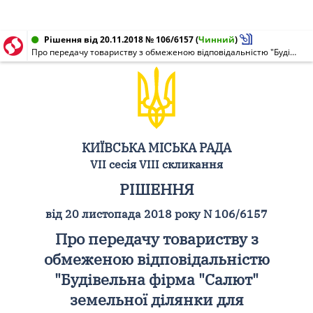
Рішення від 20.11.2018 № 106/6157
(
Чинний
)
Про передачу товариству з обмеженою відповідальністю "Будівельна фірма "Салют" земельної ділянки для експлуатації та обслуговування будівель і споруд виробничої бази на вул. Медовій, 1-а у Солом'янському районі м. Києва
КИЇВСЬКА МІСЬКА РАДА
VII сесія VIII скликання
РІШЕННЯ
від 20 листопада 2018 року N 106/6157
Про передачу товариству з
обмеженою відповідальністю
"Будівельна фірма "Салют"
земельної ділянки для