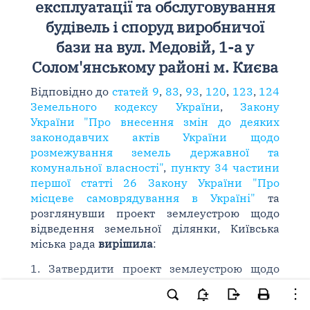
експлуатації та обслуговування
будівель і споруд виробничої
бази на вул. Медовій, 1-а у
Солом'янському районі м. Києва
Відповідно до
статей 9
,
83
,
93
,
120
,
123
,
124
Земельного кодексу України
,
Закону
України "Про внесення змін до деяких
законодавчих актів України щодо
розмежування земель державної та
комунальної власності"
,
пункту 34 частини
першої статті 26 Закону України "Про
місцеве самоврядування в Україні"
та
розглянувши проект землеустрою щодо
відведення земельної ділянки, Київська
міська рада
вирішила
:
1. Затвердити проект землеустрою щодо
відведення земельної ділянки товариству з
обмеженою відповідальністю "Будівельна