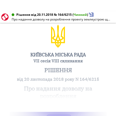
Рішення від 20.11.2018 № 164/6215
(
Чинний
)
Про надання дозволу на розроблення проекту землеустрою щодо відведення земельної ділянки громадянину Дорофею Володимиру Григоровичу на вул. Луговій, 10, діл. 13 у Дарницькому районі м. Києва для ведення колективного садівництва
КИЇВСЬКА МІСЬКА РАДА
VII сесія VIII скликання
РІШЕННЯ
від 20 листопада 2018 року N 164/6215
Про надання дозволу на
розроблення