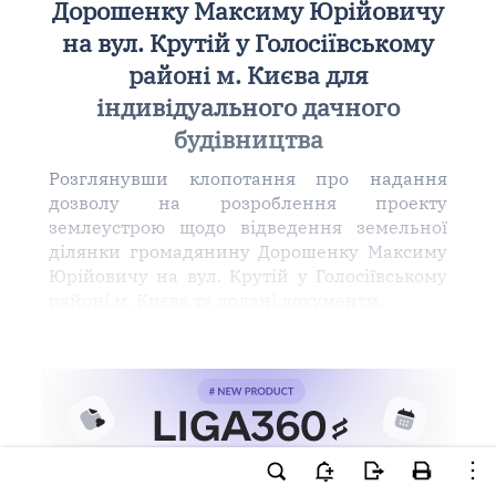
Дорошенку Максиму Юрійовичу
на вул. Крутій у Голосіївському
районі м. Києва для
індивідуального дачного
будівництва
Розглянувши клопотання про надання
дозволу на розроблення проекту
землеустрою щодо відведення земельної
ділянки громадянину Дорошенку Максиму
Юрійовичу на вул. Крутій у Голосіївському
районі м. Києва та додані документи,