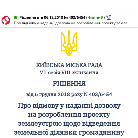
Рішення від 06.12.2018 № 403/6454
(
Чинний
)
Про відмову у наданні дозволу на розроблення проекту землеустрою щодо відведення земельної ділянки громадянину Дорошенку Максиму Юрійовичу на вул. Крутій у Голосіївському районі м. Києва для індивідуального дачного будівництва
КИЇВСЬКА МІСЬКА РАДА
VII сесія VIII скликання
РІШЕННЯ
від 6 грудня 2018 року N 403/6454
Про відмову у наданні дозволу
на розроблення проекту
землеустрою щодо відведення
земельної ділянки громадянину