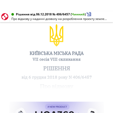
Рішення від 06.12.2018 № 406/6457
(
Чинний
)
Про відмову у наданні дозволу на розроблення проекту землеустрою щодо відведення земельної ділянки громадянці Петриченко Галині Федорівні на перетині Мінського проспекту та Окружної дороги в Оболонському районі м. Києва для будівництва та обслуговування жилого будинку, господарських будівель і споруд
КИЇВСЬКА МІСЬКА РАДА
VII сесія VIII скликання
РІШЕННЯ
від 6 грудня 2018 року N 406/6457
Про відмову