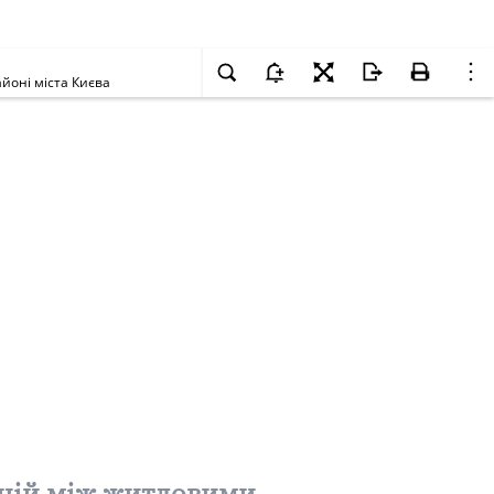
йоні міста Києва
аній між житловими