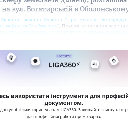
 на вул. Богатирській в Оболонському
 України
,
законів України "Про місцеве самоврядув
е майно та їх обтяжень"
, Правил утримання зелених
терства будівництва, архітектури та житлово-комунал
есь використати інструменти для професій
документом.
 доступні тільки користувачам LIGA360. Залишайте заявку та от
для професійної роботи прямо зараз.