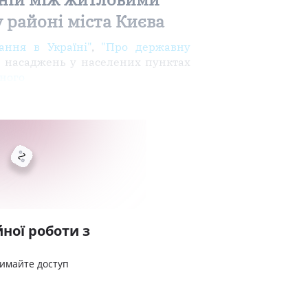
 районі міста Києва
ання в Україні"
,
"Про державну
 насаджень у населених пунктах
ьного
ної роботи з
римайте доступ