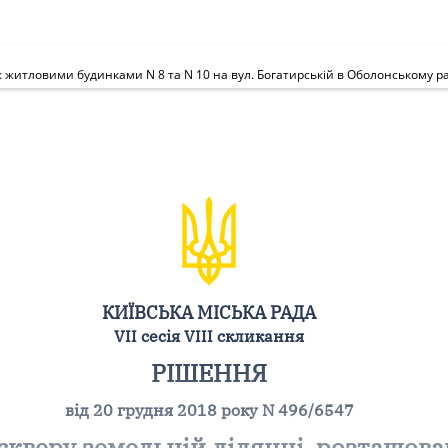
ж житловими будинками N 8 та N 10 на вул. Богатирській в Оболонському ра
КИЇВСЬКА МІСЬКА РАДА
VII сесія VIII скликання
РІШЕННЯ
від 20 грудня 2018 року N 496/6547
скверу земельній ділянці, розташов