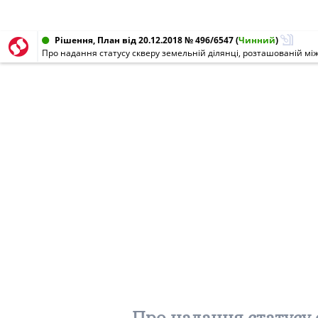
Рішення, План від 20.12.2018 № 496/6547
(
Чинний
)
Про надання статусу скверу земельній ділянці, розташованій мі
Про надання статусу 