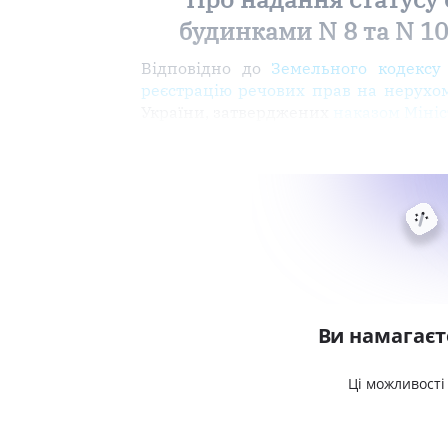
будинками N 8 та N 10
Відповідно до
Земельного кодексу
реєстрацію речових прав на нерухом
України, затверджених
наказом Мініс
Ви намагаєт
Ці можливості