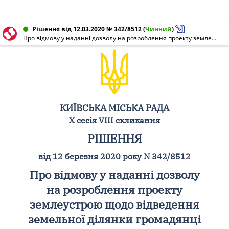
Рішення від 12.03.2020 № 342/8512
(
Чинний
)
Про відмову у наданні дозволу на розроблення проекту землеустрою щодо відведення земельної ділянки громадянці Бочковській Оксані Іванівні на вул. Івана Тургенєва у Дарницькому районі м. Києва для індивідуального дачного будівництва
КИЇВСЬКА МІСЬКА РАДА
X сесія VIII скликання
РІШЕННЯ
від 12 березня 2020 року N 342/8512
Про відмову у наданні дозволу
на розроблення проекту
землеустрою щодо відведення
земельної ділянки громадянці