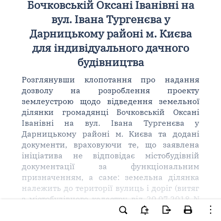
Бочковській Оксані Іванівні на
вул. Івана Тургенєва у
Дарницькому районі м. Києва
для індивідуального дачного
будівництва
Розглянувши клопотання про надання
дозволу на розроблення проекту
землеустрою щодо відведення земельної
ділянки громадянці Бочковській Оксані
Іванівні на вул. Івана Тургенєва у
Дарницькому районі м. Києва та додані
документи, враховуючи те, що заявлена
ініціатива не відповідає містобудівній
документації за функціональним
призначенням, а саме: земельна ділянка
належить до території вулиць і доріг (витяг
з містобудівного кадастру від 20.07.2018 N
5722/0/12-53/12-03-18