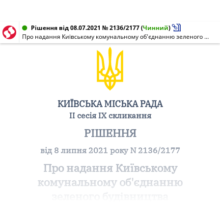
Рішення від 08.07.2021 № 2136/2177
(
Чинний
)
Про надання Київському комунальному об'єднанню зеленого будівництва та експлуатації зелених насаджень міста "Київзеленбуд" дозволу на розроблення проєкту землеустрою щодо відведення земельної ділянки у постійне користування для обслуговування та експлуатації скверу на вул. Лук'янівській, 11-а у Шевченківському районі міста Києва
КИЇВСЬКА МІСЬКА РАДА
II сесія IX скликання
РІШЕННЯ
від 8 липня 2021 року N 2136/2177
Про надання Київському
комунальному об'єднанню
зеленого будівництва