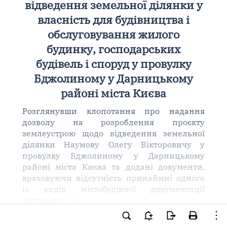
відведення земельної ділянки у
власність для будівництва і
обслуговування жилого
будинку, господарських
будівель і споруд у провулку
Бджолиному у Дарницькому
районі міста Києва
Розглянувши клопотання про надання
дозволу на розроблення проєкту
землеустрою щодо відведення земельної
ділянки Наумову Олегу Вікторовичу у
провулку Бджолиному у Дарницькому
районі міста Києва та додані документи,
враховуючи відсутність принаймні одного
із видів містобудівної документації
відповідно до