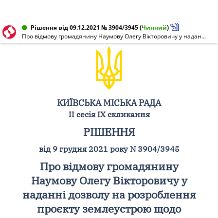
Рішення від 09.12.2021 № 3904/3945
(
Чинний
)
Про відмову громадянину Наумову Олегу Вікторовичу у наданні дозволу на розроблення проєкту землеустрою щодо відведення земельної ділянки у власність для будівництва і обслуговування жилого будинку, господарських будівель і споруд у провулку Бджолиному у Дарницькому районі міста Києва
КИЇВСЬКА МІСЬКА РАДА
II сесія IX скликання
РІШЕННЯ
від 9 грудня 2021 року N 3904/3945
Про відмову громадянину
Наумову Олегу Вікторовичу у
наданні дозволу на розроблення
проєкту землеустрою щодо