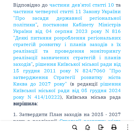
Відповідно до
частини дев'ятої статті 10
та
частини четвертої статті 11 Закону України
"Про засади державної регіональної
політики"
,
постанови Кабінету Міністрів
України від 04 серпня 2023 року N 816
"Деякі питання розроблення регіональних
стратегій розвитку і планів заходів з їх
реалізації та проведення моніторингу
реалізації зазначених стратегій і планів
заходів"
,
рішення Київської міської ради від
15 грудня 2011 року N 824/7060 "Про
затвердження Стратегії розвитку міста
Києва до 2027 року"
(в редакції
рішення
Київської міської ради від 05 грудня 2024
року N 414/10222
), Київська міська рада
вирішила
:
1. Затвердити План заходів на 2025 - 2027
роки з реалізації
Стратегії розвитку міста
Києва до 2027 року
, що додається.