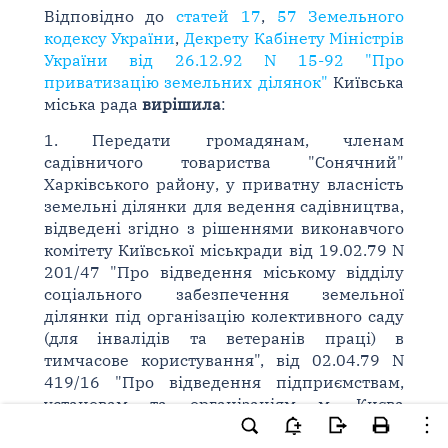
Відповідно до
статей 17
,
57 Земельного
кодексу України
,
Декрету Кабінету Міністрів
України від 26.12.92 N 15-92 "Про
приватизацію земельних ділянок"
Київська
міська рада
вирішила
:
1. Передати громадянам, членам
садівничого товариства "Сонячний"
Харківського району, у приватну власність
земельні ділянки для ведення садівництва,
відведені згідно з рішеннями виконавчого
комітету Київської міськради від 19.02.79 N
201/47 "Про відведення міському відділу
соціального забезпечення земельної
ділянки під організацію колективного саду
(для інвалідів та ветеранів праці) в
тимчасове користування", від 02.04.79 N
419/16 "Про відведення підприємствам,
установам та організаціям м. Києва
земельних ділянок під організацію