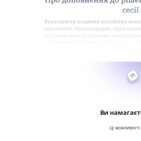
сесії
Враховуючи подання постійних комісі
законності, правопорядку, прав гром
та членів комісії з питань самоврядув
о., Шиманської-Кемере Н. В., 14 в. о., Ки
Ви намагаєт
Ці можливості