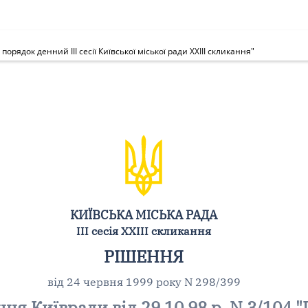
орядок денний III сесії Київської міської ради XXIII скликання"
КИЇВСЬКА МІСЬКА РАДА
III сесія XXIII скликання
РІШЕННЯ
від 24 червня 1999 року N 298/399
я Київради від 29.10.98 р. N 3/104 "