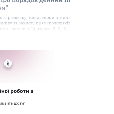
ня"
го розвитку, мандатної, з питань
 ринку та захисту прав споживачів
нями громадян Григорака Д. Д., 3 в.
ної роботи з
римайте доступ