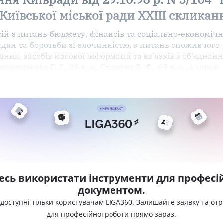
 Київської міської ради XXIII скликан
й з питань бюджету, фінансів та соціально-економічно
адян та боротьби зі злочинністю, з питань споживчого
ання, засобів масової інформації та зв'язків з об'єднан
риндясова Г. Г., 26 в. о., Сташука В. Ф., 69 в. о., а також
есь використати інструменти для професій
документом.
 доступні тільки користувачам LIGA360. Залишайте заявку та от
для професійної роботи прямо зараз.