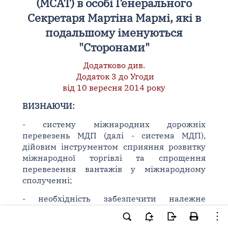
(МСАТ) в особі Генерального
Секретаря Мартіна Мармі, які в
подальшому іменуються
"Сторонами"
Додатково див.
Додаток 3 до Угоди
від 10 вересня 2014 року
ВИЗНАЮЧИ:
- систему міжнародних дорожніх
перевезень МДП (далі - система МДП),
дійовим інструментом сприяння розвитку
міжнародної торгівлі та спрощення
перевезення вантажів у міжнародному
сполученні;
- необхідність забезпечити належне
застосування
Конвенції МДП
та всіх її
положень на території України;