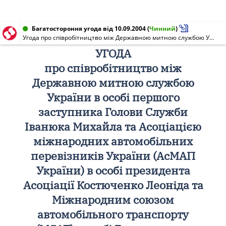
Багатостороння угода від 10.09.2004
(
Чинний
)
Угода про співробітництво між Державною митною службою України, Асоціацією міжнародних автомобільних перевізників України (АсМАП України) та Міжнародним союзом автомобільного транспорту (МСАТ)
УГОДА
про співробітництво між
Державною митною службою
України в особі першого
заступника Голови Служби
Іванюка Михайла та Асоціацією
міжнародних автомобільних
перевізників України (АсМАП
України) в особі президента
Асоціації Костюченко Леоніда та
Міжнародним союзом
автомобільного транспорту