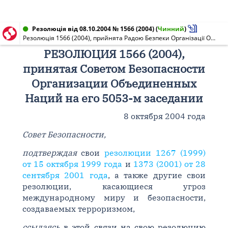
Резолюція від 08.10.2004 № 1566 (2004)
(
Чинний
)
Резолюція 1566 (2004), прийнята Радою Безпеки Організації Об'єднаних Націй на її 5053-му засіданні
РЕЗОЛЮЦИЯ 1566 (2004),
принятая Советом Безопасности
Организации Объединенных
Наций на его 5053-м заседании
8 октября 2004 года
Совет Безопасности,
подтверждая
свои
резолюции 1267 (1999)
от 15 октября 1999 года
и
1373 (2001) от 28
сентября 2001 года
, а также другие свои
резолюции, касающиеся угроз
международному миру и безопасности,
создаваемых терроризмом,
ссылаясь
в этой связи на свою резолюцию