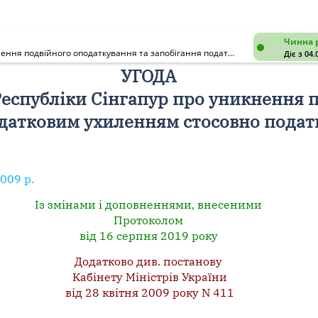
Чинна 
Угода між Урядом України і Урядом Республіки Сінгапур про уникнення подвійного оподаткування та запобігання податковим ухиленням стосовно податків на доходи
Діє з 04.