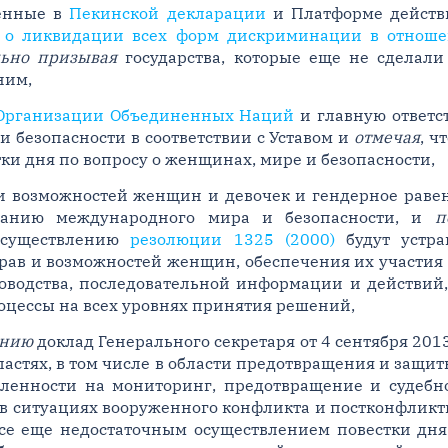
ленные в
Пекинской декларации
и Платформе действи
 о ликвидации всех форм дискриминации в отнош
льно призывая
государства, которые еще не сделали 
ним,
 Организации Объединенных Наций
и главную ответст
 безопасности в соответствии с Уставом и
отмечая
, ч
тки дня по вопросу о женщинах, мире и безопасности,
и возможностей женщин и девочек и гендерное раве
жанию международного мира и безопасности, и
п
осуществлению
резолюции 1325 (2000)
будут устра
ав и возможностей женщин, обеспечения их участия 
водства, последовательной информации и действий,
оцессы на всех уровнях принятия решений,
ению
доклад Генерального секретаря от 4 сентября 201
астях, в том числе в области предотвращения и защит
еленности на мониторинг, предотвращение и судебн
в ситуациях вооруженного конфликта и постконфликт
се еще недостаточным осуществлением повестки дня