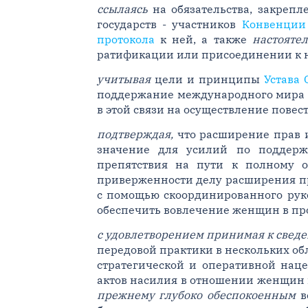
ссылаясь
на обязательства, закреп
государств - участников
Конвенции
протокола
к ней, а также
настояте
ратификации или присоединении к 
учитывая
цели и принципы
Устава
поддержание международного мира и
в этой связи на осуществление повес
подтверждая,
что расширение прав 
значение для усилий по поддер
препятствия на пути к полному 
приверженности делу расширения пр
с помощью скоординированного руко
обеспечить вовлечение женщин в пр
с удовлетворением принимая к свед
передовой практики в нескольких обл
стратегической и оперативной нац
актов насилия в отношении женщин 
прежнему глубоко обеспокоенным
в