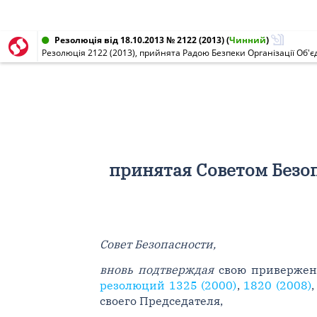
Резолюція від 18.10.2013 № 2122 (2013)
(
Чинний
)
Резолюція 2122 (2013), прийнята Радою Безпеки Організації Об'єд
принятая Советом Безо
Совет Безопасности,
вновь подтверждая
свою приверженн
резолюций 1325 (2000)
,
1820 (2008)
своего Председателя,